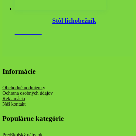
Stôl lichobežník
159.90
€
s DPH
Informácie
Obchodné podmienky
Ochrana osobných údajov
Reklamácia
Náš kontakt
Populárne kategórie
Predškolský nábytok