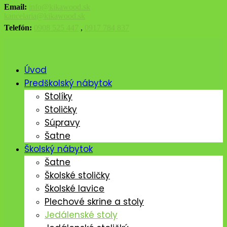
Email:
info@kikawood.sk
kancelaria@kikawood.sk
Telefón:
0908 525 447
,
0917 784 837
Úvod
Predškolský nábytok
Stolíky
Stoličky
Súpravy
Šatne
Školský nábytok
Šatne
Školské stoličky
Školské lavice
Plechové skrine a stoly
Jedálenské stoly