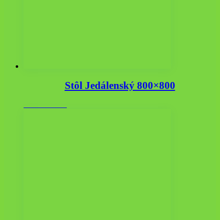
Stôl Jedálenský 800×800
116.85
€
s DPH