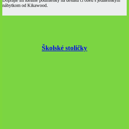
Doprajte im ideálne podmienky na desiatu či obed s jedálenským
nábytkom od Kikawood.
Školské stoličky