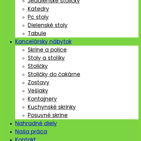
Jedálenské stoličký
Katedry
Pc stoly
Dielenské stoly
Tabule
Kancelársky nábytok
Skrine a police
Stoly a stolíky
Stoličky
Stoličky do čakárne
Zostavy
Vešiaky
Kontajnery
Kuchynské skrinky
Posuvné skrine
Nahradné diely
Naša práca
Kontakt