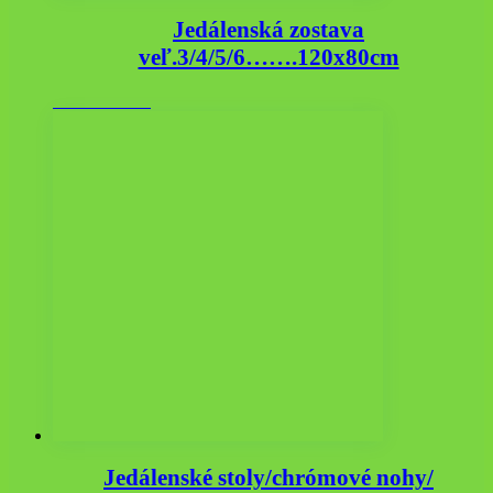
Jedálenská zostava
veľ.3/4/5/6…….120x80cm
418.20
€
s DPH
Jedálenské stoly/chrómové nohy/