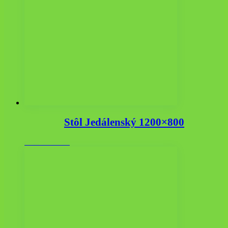
Stôl Jedálenský 1200×800
123.00
€
s DPH