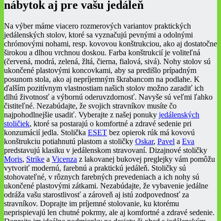
nábytok aj pre vašu jedáleň
Na výber máme viacero rozmerových variantov praktických
jedálenských stolov, ktoré sa vyznačujú pevnými a odolnými
chrómovými nohami, resp. kovovou konštrukciou, ako aj dostatočne
širokou a dlhou vrchnou doskou. Farba konštrukcií je voliteľná
(červená, modrá, zelená, žltá, čierna, fialová, sivá). Nohy stolov sú
ukončené plastovými koncovkami, aby sa predišlo prípadným
posunom stola, ako aj nepríjemným škrabancom na podlahe. K
ďalším pozitívnym vlastnostiam našich stolov možno zaradiť ich
dlhú životnosť a výbornú oderuvzdornosť. Navyše sú veľmi ľahko
čistiteľné. Nezabúdajte, že svojich stravníkov musíte čo
najpohodlnejšie usadiť. Vyberajte z našej ponuky
jedálenských
stoličiek
, ktoré sa postarajú o komfortné a zdravé sedenie pri
konzumácií jedla. Stolička
ESET
bez opierok rúk má kovovú
konštrukciu potiahnutú plastom a stoličky
Oskar
,
Pavel
a
Eva
predstavujú klasiku v jedálenskom stravovaní. Dizajnové stoličky
Moris
,
Strike
a
Vicenza
z lakovanej bukovej preglejky vám pomôžu
vytvoriť modernú, farebnú a praktickú jedáleň. Stoličky sú
stohovateľné, v rôznych farebných prevedeniach a ich nohy sú
ukončené plastovými zátkami. Nezabúdajte, že vybavenie jedálne
odráža vašu starostlivosť a zároveň aj istú zodpovednosť za
stravníkov. Doprajte im príjemné stolovanie, ku ktorému
neprispievajú len chutné pokrmy, ale aj komfortné a zdravé sedenie.