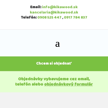
Email:
info@kikawood.sk
kancelaria@kikawood.sk
Telefón:
0908 525 447
,
0917 784 837
Chcem si objednať
Objednávky vybavujeme cez email,
telefón alebo
objednávkový formulár