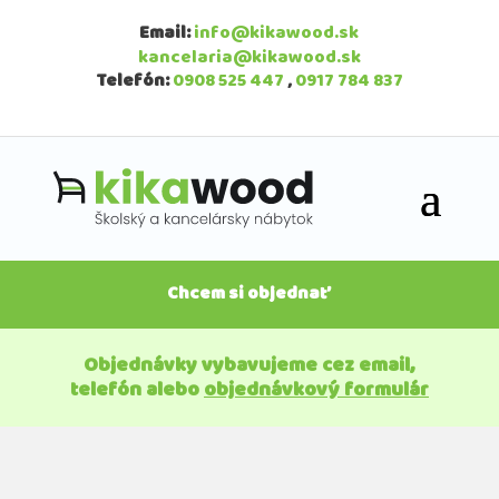
Email:
info@kikawood.sk
kancelaria@kikawood.sk
Telefón:
0908 525 447
,
0917 784 837
Chcem si objednať
Objednávky vybavujeme cez email,
telefón alebo
objednávkový formulár