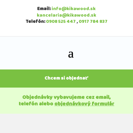
Email:
info@kikawood.sk
kancelaria@kikawood.sk
Telefón:
0908 525 447
,
0917 784 837
Chcem si objednať
Objednávky vybavujeme cez email,
telefón alebo
objednávkový formulár