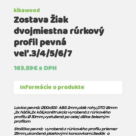
kikawood
Zostava Žiak
dvojmiestna rúrkový
profil pevná
veľ.3/4/5/6/7
163.59
€
s DPH
Informácie o produkte
Lavica pevná: 1300x500 ABS 2mm,oblé rohy,DTD 18mm
,2x háčik,2x kôš,konštrukcia vyrobená z rúrkového
profilu Ø 30mm,vystužená po celej dlžke železným
profilom
Stolička pevná: vyrobená z rúrkového profilu priemer
25mm,ukončená plastovými koncovkami.Sedák a