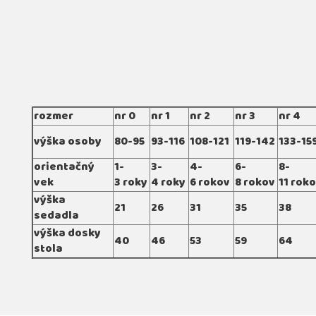
rozmer
nr 0
nr 1
nr 2
nr 3
nr 4
výška osoby
80-95
93-116
108-121
119-142
133-15
orientačný
1-
3-
4-
6-
8-
vek
3 roky
4 roky
6 rokov
8 rokov
11 rok
výška
21
26
31
35
38
sedadla
výška dosky
40
46
53
59
64
stola