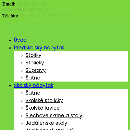
Email:
info@kikawood.sk
kancelaria@kikawood.sk
Telefón:
0908 525 447
,
0917 784 837
Úvod
Predškolský nábytok
Stolíky
Stoličky
Súpravy
Šatne
Školský nábytok
Šatne
Školské stoličky
Školské lavice
Plechové skrine a stoly
Jedálenské stoly