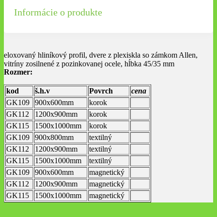
Informácie o produkte
eloxovaný hliníkový profil, dvere z plexiskla so zámkom Allen,
vitríny zosilnené z pozinkovanej ocele, hĺbka 45/35 mm
Rozmer:
kod
š.h.v
Povrch
cena
GK109
900x600mm
korok
GK112
1200x900mm
korok
GK115
1500x1000mm
korok
GK109
900x800mm
textilný
GK112
1200x900mm
textilný
GK115
1500x1000mm
textilný
GK109
900x600mm
magnetický
GK112
1200x900mm
magnetický
GK115
1500x1000mm
magnetický