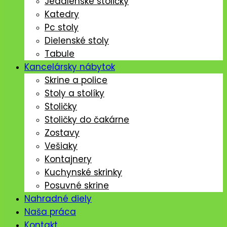
Jedálenské stoličký
Katedry
Pc stoly
Dielenské stoly
Tabule
Kancelársky nábytok
Skrine a police
Stoly a stolíky
Stoličky
Stoličky do čakárne
Zostavy
Vešiaky
Kontajnery
Kuchynské skrinky
Posuvné skrine
Nahradné diely
Naša práca
Kontakt