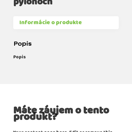
pylonoch
Informácie o produkte
Popis
Popis
Máte záujem o tento
produkt?