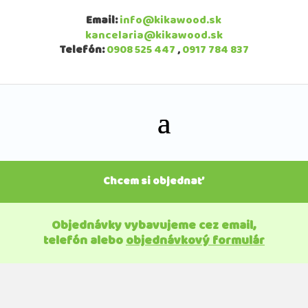
Email:
info@kikawood.sk
kancelaria@kikawood.sk
Telefón:
0908 525 447
,
0917 784 837
Chcem si objednať
Objednávky vybavujeme cez email,
telefón alebo
objednávkový formulár