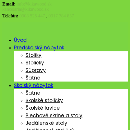
Email:
info@kikawood.sk
kancelaria@kikawood.sk
Telefón:
0908 525 447
,
0917 784 837
Úvod
Predškolský nábytok
Stolíky
Stoličky
Súpravy
Šatne
Školský nábytok
Šatne
Školské stoličky
Školské lavice
Plechové skrine a stoly
Jedálenské stoly