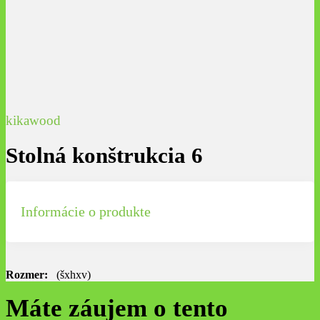
kikawood
Stolná konštrukcia 6
Informácie o produkte
Rozmer:
(šxhxv)
Máte záujem o tento