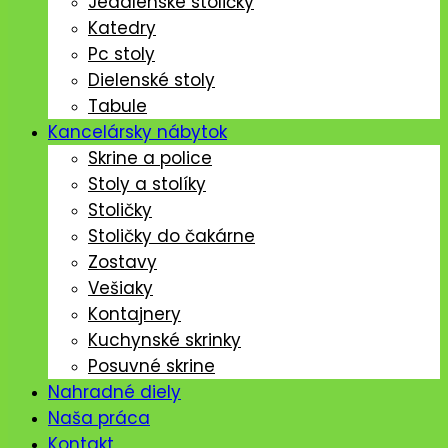
Jedálenské stoličký
Katedry
Pc stoly
Dielenské stoly
Tabule
Kancelársky nábytok
Skrine a police
Stoly a stolíky
Stoličky
Stoličky do čakárne
Zostavy
Vešiaky
Kontajnery
Kuchynské skrinky
Posuvné skrine
Nahradné diely
Naša práca
Kontakt