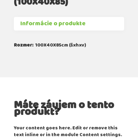
(100X40X85)
Informácie o produkte
Rozmer:
100X40X85cm (šxhxv)
Máte záujem o tento
produkt?
Your content goes here. Edit or remove this
text inline or in the module Content settings.