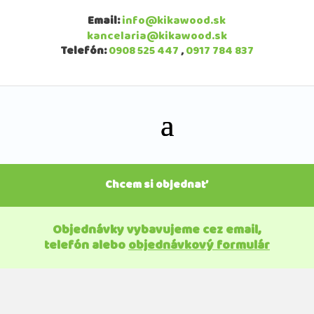
Email:
info@kikawood.sk
kancelaria@kikawood.sk
Telefón:
0908 525 447
,
0917 784 837
Chcem si objednať
Objednávky vybavujeme cez email,
telefón alebo
objednávkový formulár