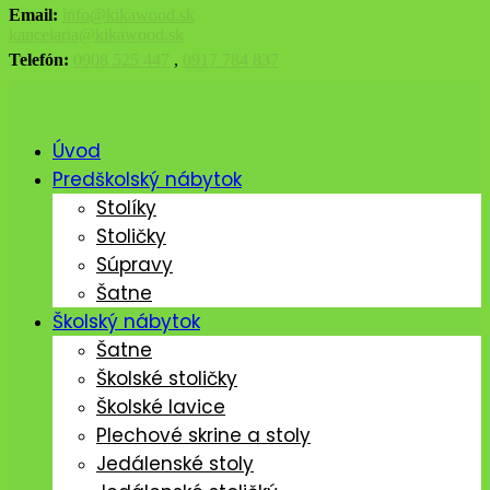
Email:
info@kikawood.sk
kancelaria@kikawood.sk
Telefón:
0908 525 447
,
0917 784 837
Úvod
Predškolský nábytok
Stolíky
Stoličky
Súpravy
Šatne
Školský nábytok
Šatne
Školské stoličky
Školské lavice
Plechové skrine a stoly
Jedálenské stoly