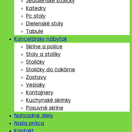
Jedálenské stoličký
Katedry
Pc stoly
Dielenské stoly
Tabule
Kancelársky nábytok
Skrine a police
Stoly a stolíky
Stoličky
Stoličky do čakárne
Zostavy
Vešiaky
Kontajnery
Kuchynské skrinky
Posuvné skrine
Nahradné diely
Naša práca
Kontakt