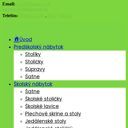
Email:
info@kikawood.sk
kancelaria@kikawood.sk
Telefón:
0908 525 447
,
0917 784 837
Úvod
Predškolský nábytok
Stolíky
Stoličky
Súpravy
Šatne
Školský nábytok
Šatne
Školské stoličky
Školské lavice
Plechové skrine a stoly
Jedálenské stoly