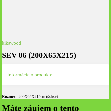
kikawood
SEV 06 (200X65X215)
Informácie o produkte
Rozmer:
200X65X215cm (šxhxv)
Máte záujem o tento