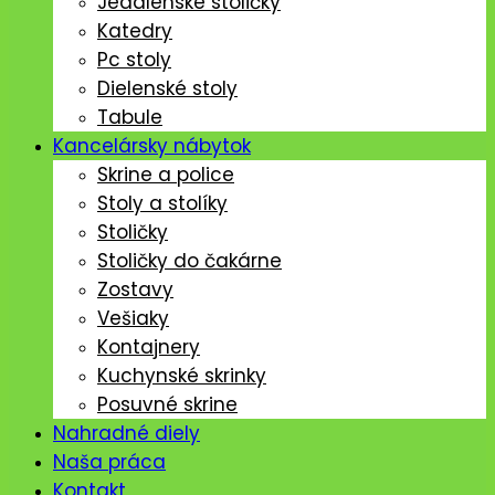
Jedálenské stoličký
Katedry
Pc stoly
Dielenské stoly
Tabule
Kancelársky nábytok
Skrine a police
Stoly a stolíky
Stoličky
Stoličky do čakárne
Zostavy
Vešiaky
Kontajnery
Kuchynské skrinky
Posuvné skrine
Nahradné diely
Naša práca
Kontakt