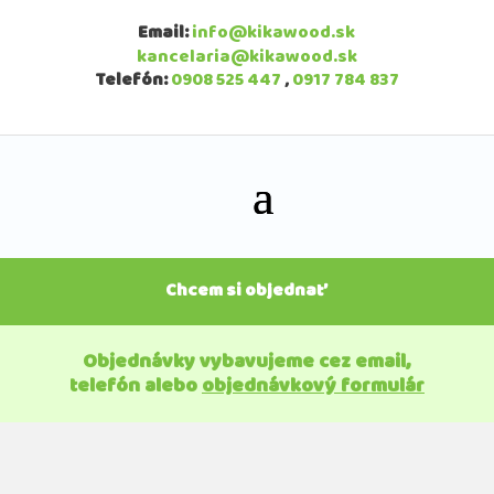
Email:
info@kikawood.sk
kancelaria@kikawood.sk
Telefón:
0908 525 447
,
0917 784 837
Chcem si objednať
Objednávky vybavujeme cez email,
telefón alebo
objednávkový formulár