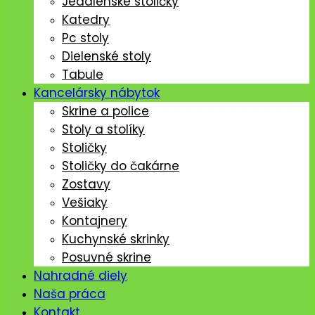
Jedálenské stoličký
Katedry
Pc stoly
Dielenské stoly
Tabule
Kancelársky nábytok
Skrine a police
Stoly a stolíky
Stoličky
Stoličky do čakárne
Zostavy
Vešiaky
Kontajnery
Kuchynské skrinky
Posuvné skrine
Nahradné diely
Naša práca
Kontakt