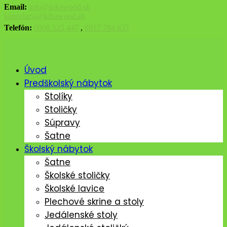
Email:
info@kikawood.sk
kancelaria@kikawood.sk
Telefón:
0908 525 447
,
0917 784 837
Úvod
Predškolský nábytok
Stolíky
Stoličky
Súpravy
Šatne
Školský nábytok
Šatne
Školské stoličky
Školské lavice
Plechové skrine a stoly
Jedálenské stoly