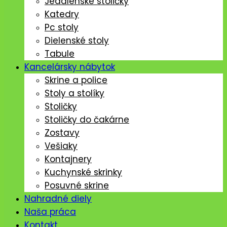
Jedálenské stoličký
Katedry
Pc stoly
Dielenské stoly
Tabule
Kancelársky nábytok
Skrine a police
Stoly a stolíky
Stoličky
Stoličky do čakárne
Zostavy
Vešiaky
Kontajnery
Kuchynské skrinky
Posuvné skrine
Nahradné diely
Naša práca
Kontakt