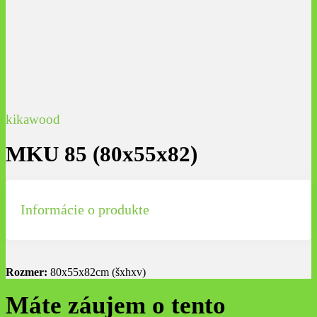
kikawood
MKU 85 (80x55x82)
Informácie o produkte
Rozmer:
80x55x82cm (šxhxv)
Máte záujem o tento