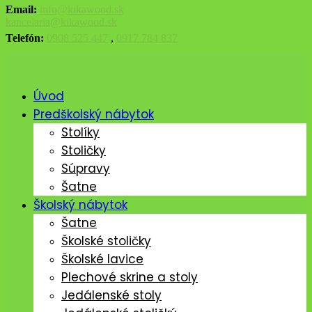
Email:
info@kikawood.sk
kancelaria@kikawood.sk
Telefón:
0908 525 447
,
0917 784 837
Úvod
Predškolský nábytok
Stolíky
Stoličky
Súpravy
Šatne
Školský nábytok
Šatne
Školské stoličky
Školské lavice
Plechové skrine a stoly
Jedálenské stoly