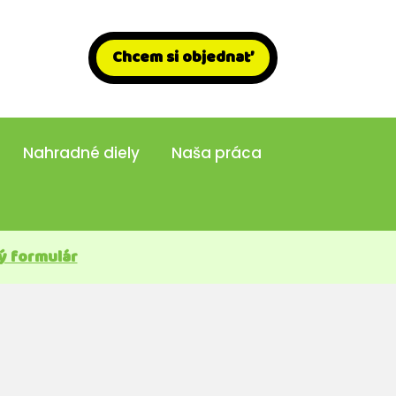
Chcem si objednať
Nahradné diely
Naša práca
ý formulár