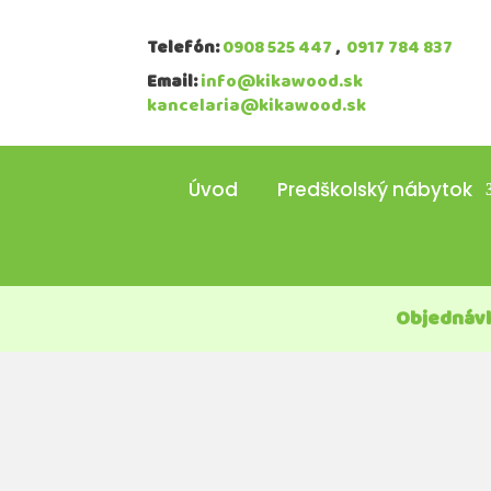
Telefón:
0908 525 447
,
0917 784 837
Email:
info@kikawood.sk
kancelaria@kikawood.sk
Úvod
Predškolský nábytok
Objednávk