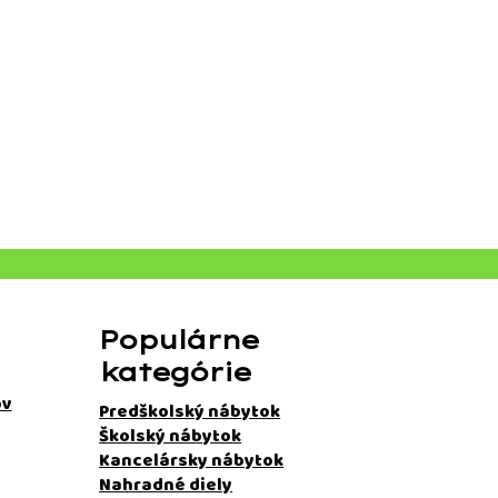
Populárne
kategórie
ov
Predškolský nábytok
Školský nábytok
Kancelársky nábytok
Nahradné diely