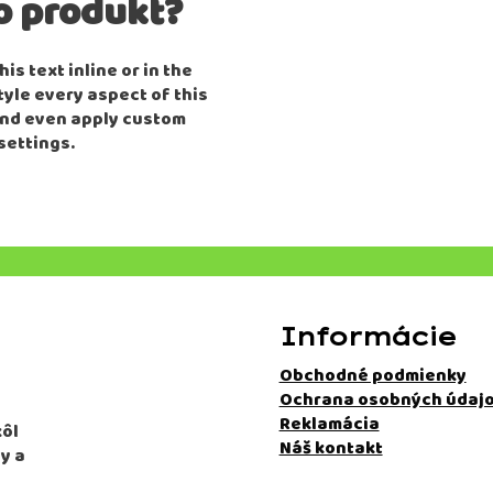
o produkt?
is text inline or in the
tyle every aspect of this
and even apply custom
settings.
Informácie
Obchodné podmienky
Ochrana osobných údaj
Reklamácia
kôl
Náš kontakt
y a