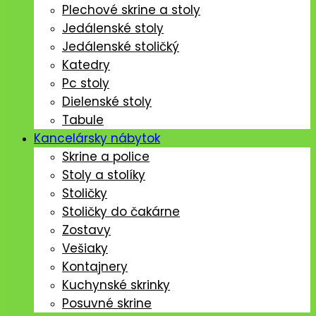
Plechové skrine a stoly
Jedálenské stoly
Jedálenské stoličký
Katedry
Pc stoly
Dielenské stoly
Tabule
Kancelársky nábytok
Skrine a police
Stoly a stolíky
Stoličky
Stoličky do čakárne
Zostavy
Vešiaky
Kontajnery
Kuchynské skrinky
Posuvné skrine