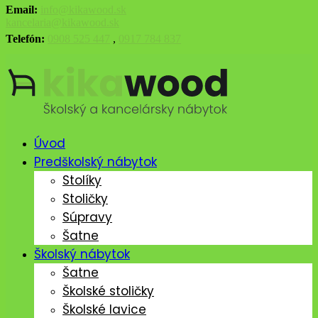
Email:
info@kikawood.sk
kancelaria@kikawood.sk
Telefón:
0908 525 447
,
0917 784 837
Úvod
Predškolský nábytok
Stolíky
Stoličky
Súpravy
Šatne
Školský nábytok
Šatne
Školské stoličky
Školské lavice