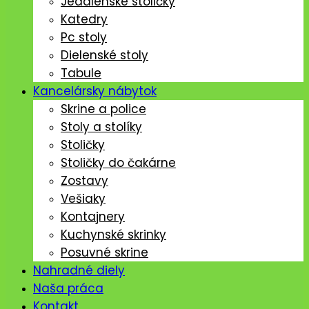
Jedálenské stoličký
Katedry
Pc stoly
Dielenské stoly
Tabule
Kancelársky nábytok
Skrine a police
Stoly a stolíky
Stoličky
Stoličky do čakárne
Zostavy
Vešiaky
Kontajnery
Kuchynské skrinky
Posuvné skrine
Nahradné diely
Naša práca
Kontakt