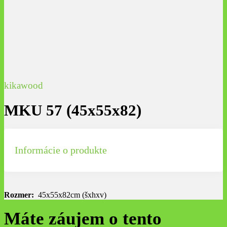
kikawood
MKU 57 (45x55x82)
Informácie o produkte
Rozmer:
45x55x82cm (šxhxv)
Máte záujem o tento