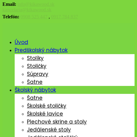
Email:
info@kikawood.sk
kancelaria@kikawood.sk
Telefón:
0908 525 447
,
0917 784 837
Úvod
Predškolský nábytok
Stolíky
Stoličky
Súpravy
Šatne
Školský nábytok
Šatne
Školské stoličky
Školské lavice
Plechové skrine a stoly
Jedálenské stoly