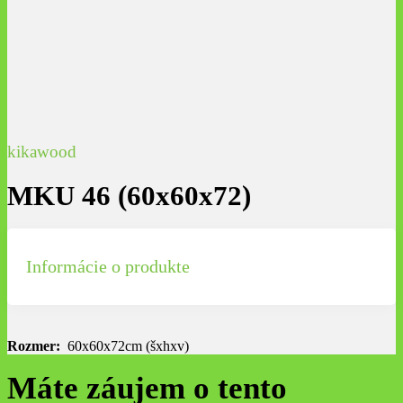
kikawood
MKU 46 (60x60x72)
Informácie o produkte
Rozmer:
60x60x72cm (šxhxv)
Máte záujem o tento