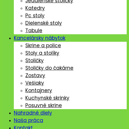
Jedálenské stoličký
Katedry
Pc stoly
Dielenské stoly
Tabule
Kancelársky nábytok
Skrine a police
Stoly a stolíky
Stoličky
Stoličky do čakárne
Zostavy
Vešiaky
Kontajnery
Kuchynské skrinky
Posuvné skrine
Nahradné diely
Naša práca
Kontakt