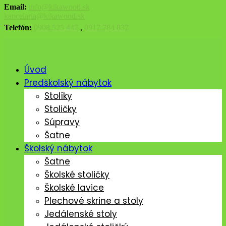
Email:
info@kikawood.sk
kancelaria@kikawood.sk
Telefón:
0908 525 447
,
0917 784 837
Úvod
Predškolský nábytok
Stolíky
Stoličky
Súpravy
Šatne
Školský nábytok
Šatne
Školské stoličky
Školské lavice
Plechové skrine a stoly
Jedálenské stoly