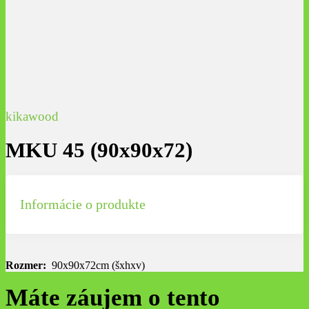
kikawood
MKU 45 (90x90x72)
Informácie o produkte
Rozmer:
90x90x72cm (šxhxv)
Máte záujem o tento