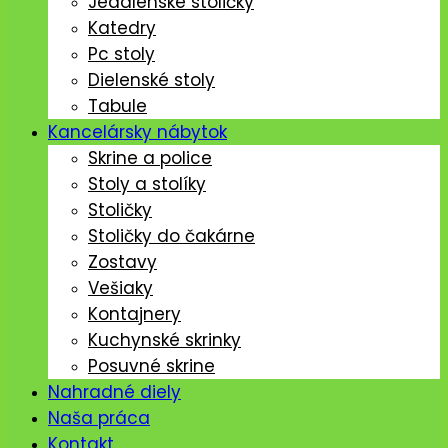
Jedálenské stoličký
Katedry
Pc stoly
Dielenské stoly
Tabule
Kancelársky nábytok
Skrine a police
Stoly a stolíky
Stoličky
Stoličky do čakárne
Zostavy
Vešiaky
Kontajnery
Kuchynské skrinky
Posuvné skrine
Nahradné diely
Naša práca
Kontakt