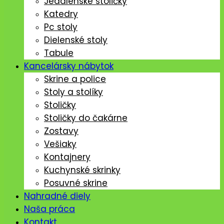
Jedálenské stoličký
Katedry
Pc stoly
Dielenské stoly
Tabule
Kancelársky nábytok
Skrine a police
Stoly a stolíky
Stoličky
Stoličky do čakárne
Zostavy
Vešiaky
Kontajnery
Kuchynské skrinky
Posuvné skrine
Nahradné diely
Naša práca
Kontakt