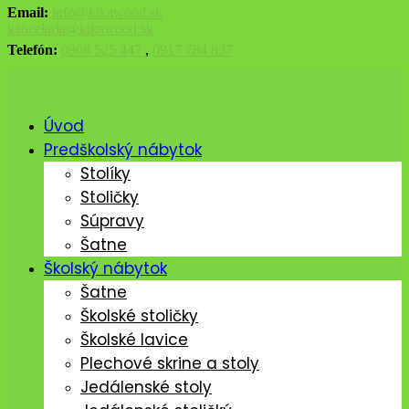
Email:
info@kikawood.sk
kancelaria@kikawood.sk
Telefón:
0908 525 447
,
0917 784 837
Úvod
Predškolský nábytok
Stolíky
Stoličky
Súpravy
Šatne
Školský nábytok
Šatne
Školské stoličky
Školské lavice
Plechové skrine a stoly
Jedálenské stoly