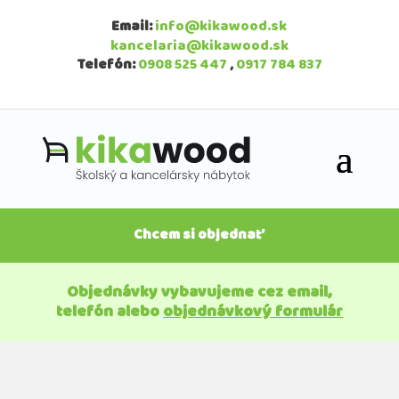
Email:
info@kikawood.sk
kancelaria@kikawood.sk
Telefón:
0908 525 447
,
0917 784 837
Chcem si objednať
Objednávky vybavujeme cez email,
telefón alebo
objednávkový formulár