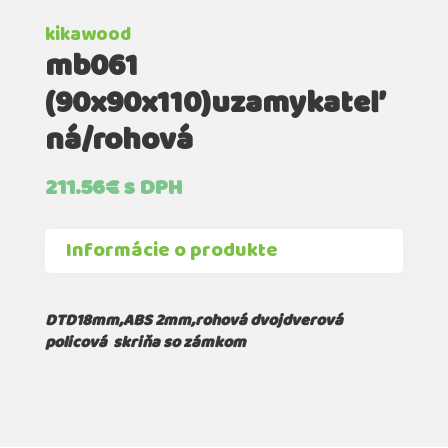
kikawood
mb061
(90x90x110)uzamykateľ
ná/rohová
211.56
€
s DPH
Informácie o produkte
DTD18mm,ABS 2mm,rohová dvojdverová
policová skriňa so zámkom