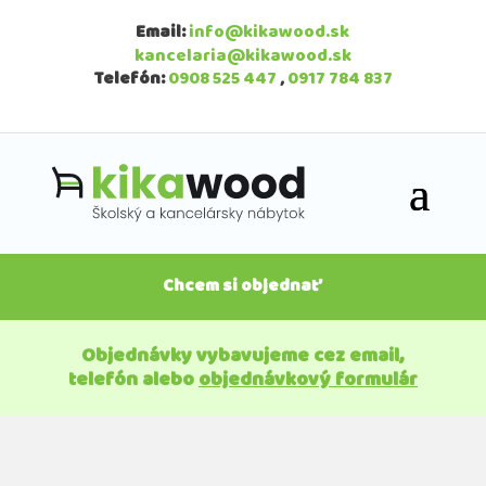
Email:
info@kikawood.sk
kancelaria@kikawood.sk
Telefón:
0908 525 447
,
0917 784 837
Chcem si objednať
Objednávky vybavujeme cez email,
telefón alebo
objednávkový formulár