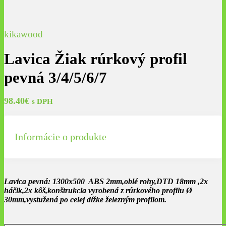
kikawood
Lavica Žiak rúrkový profil
pevná 3/4/5/6/7
98.40
€
s DPH
Informácie o produkte
Lavica pevná: 1300x500 ABS 2mm,oblé rohy,DTD 18mm ,2x
háčik,2x kôš,konštrukcia vyrobená z rúrkového profilu Ø
30mm,vystužená po celej dlžke železným profilom.