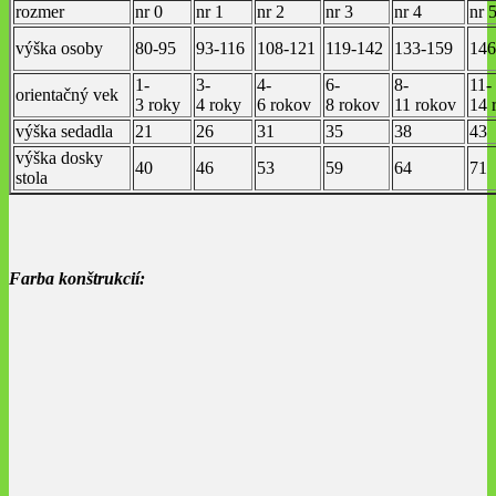
rozmer
nr 0
nr 1
nr 2
nr 3
nr 4
nr 
výška osoby
80-95
93-116
108-121
119-142
133-159
146
1-
3-
4-
6-
8-
11-
orientačný vek
3 roky
4 roky
6 rokov
8 rokov
11 rokov
14 
výška sedadla
21
26
31
35
38
43
výška dosky
40
46
53
59
64
71
stola
Farba konštrukcií: