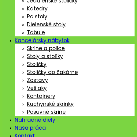
Jedálenské stoličký
Katedry
Pc stoly
Dielenské stoly
Tabule
Kancelársky nábytok
Skrine a police
Stoly a stolíky
Stoličky
Stoličky do čakárne
Zostavy
Vešiaky
Kontajnery
Kuchynské skrinky
Posuvné skrine
Nahradné diely
Naša práca
Kontakt