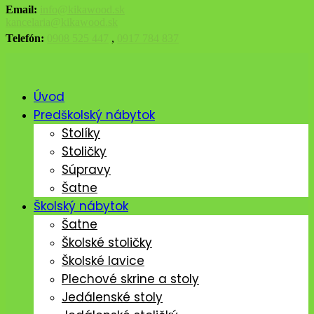
Email:
info@kikawood.sk
kancelaria@kikawood.sk
Telefón:
0908 525 447
,
0917 784 837
Úvod
Predškolský nábytok
Stolíky
Stoličky
Súpravy
Šatne
Školský nábytok
Šatne
Školské stoličky
Školské lavice
Plechové skrine a stoly
Jedálenské stoly