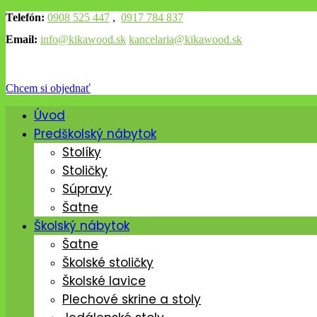
Telefón:
0908 525 447
,
0917 784 837
Email:
info@kikawood.sk
kancelaria@kikawood.sk
Chcem si objednať
Úvod
Predškolský nábytok
Stolíky
Stoličky
Súpravy
Šatne
Školský nábytok
Šatne
Školské stoličky
Školské lavice
Plechové skrine a stoly