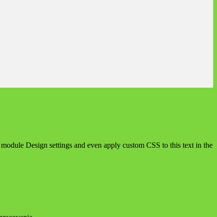
he module Design settings and even apply custom CSS to this text in the