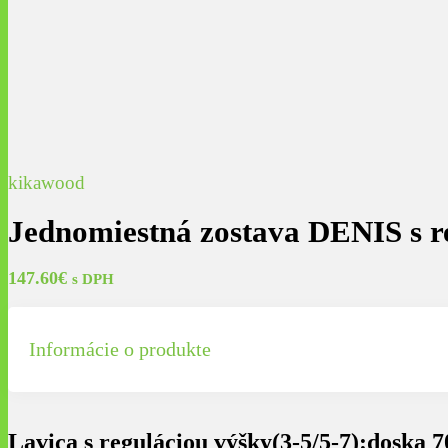
kikawood
Jednomiestná zostava DENIS s r
147.60
€
s DPH
Informácie o produkte
Lavica s reguláciou výšky(3-5/5-7):doska