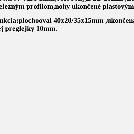
železným profilom,nohy ukončené plastovým
štrukcia:plochooval 40x20/35x15mm ,ukonče
ej preglejky 10mm.