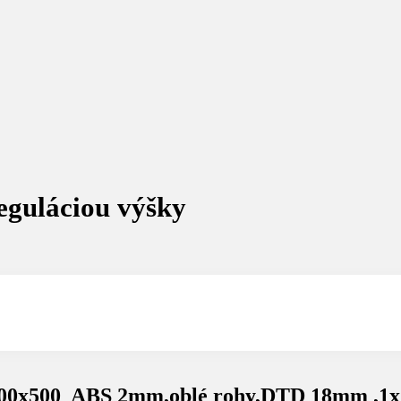
eguláciou výšky
 700x500 ABS 2mm,oblé rohy,DTD 18mm ,1x 