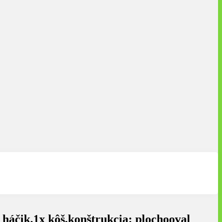
háčik,1x kôš,konštrukcia: plochooval