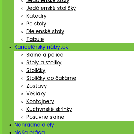
Jedálenské stoly
Jedálenské stoličký
Katedry
Pc stoly
Dielenské stoly
Tabule
Kancelársky nábytok
Skrine a police
Stoly a stolíky
Stoličky
Stoličky do čakárne
Zostavy
Vešiaky
Kontajnery
Kuchynské skrinky
Posuvné skrine
Nahradné diely
Naša práca