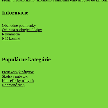
Predaj predškolského, školského a kancelárskeho nábytku do kancelári
Informácie
Obchodné podmienky
Ochrana osobných údajov
Reklamácia
Náš kontakt
Populárne kategórie
Predškolský nábytok
Školský nábytok
Kancelársky nábytok
Nahradné diely