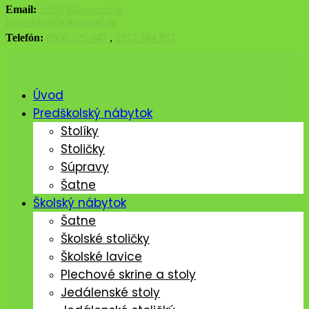
Email:
info@kikawood.sk
kancelaria@kikawood.sk
Telefón:
0908 525 447
,
0917 784 837
Úvod
Predškolský nábytok
Stolíky
Stoličky
Súpravy
Šatne
Školský nábytok
Šatne
Školské stoličky
Školské lavice
Plechové skrine a stoly
Jedálenské stoly