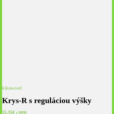
kikawood
Krys-R s reguláciou výšky
55.35
€
s DPH