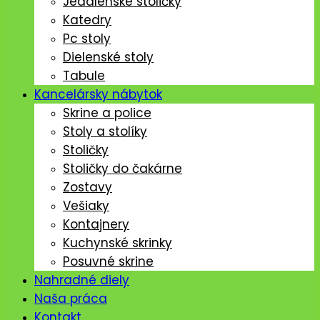
Jedálenské stoličký
Katedry
Pc stoly
Dielenské stoly
Tabule
Kancelársky nábytok
Skrine a police
Stoly a stolíky
Stoličky
Stoličky do čakárne
Zostavy
Vešiaky
Kontajnery
Kuchynské skrinky
Posuvné skrine
Nahradné diely
Naša práca
Kontakt