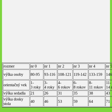
rozmer
nr 0
nr 1
nr 2
nr 3
nr 4
nr 
výška osoby
80-95
93-116
108-121
119-142
133-159
146
1-
3-
4-
6-
8-
11-
orientačný vek
3 roky
4 roky
6 rokov
8 rokov
11 rokov
14 
výška sedadla
21
26
31
35
38
43
výška dosky
40
46
53
59
64
71
stola