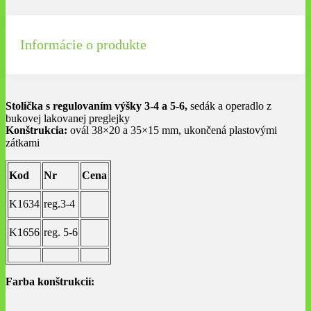
Informácie o produkte
Stolička s regulovaním výšky 3-4 a 5-6,
sedák a operadlo z
bukovej lakovanej preglejky
Konštrukcia:
ovál 38×20 a 35×15 mm, ukončená plastovými
zátkami
Kod
Nr
Cena
K1634
reg.3-4
K1656
reg. 5-6
Farba konštrukcií: