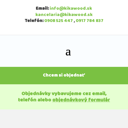
Email:
info@kikawood.sk
kancelaria@kikawood.sk
Telefón:
0908 525 447
,
0917 784 837
Chcem si objednať
Objednávky vybavujeme cez email,
telefón alebo
objednávkový formulár