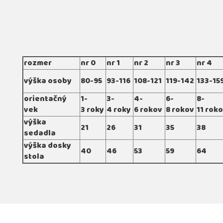
rozmer
nr 0
nr 1
nr 2
nr 3
nr 4
výška osoby
80-95
93-116
108-121
119-142
133-15
orientačný
1-
3-
4-
6-
8-
vek
3 roky
4 roky
6 rokov
8 rokov
11 rok
výška
21
26
31
35
38
sedadla
výška dosky
40
46
53
59
64
stola