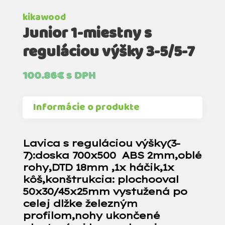
kikawood
Junior 1-miestny s
reguláciou výšky 3-5/5-7
100.86
€
s DPH
Informácie o produkte
Lavica s reguláciou výšky(3-
7):doska 700x500 ABS 2mm,oblé
rohy,DTD 18mm ,1x háčik,1x
kôš,konštrukcia: plochooval
5
0x30/45x25mm vystužená po
celej dlžke železným
profilom,nohy ukončené