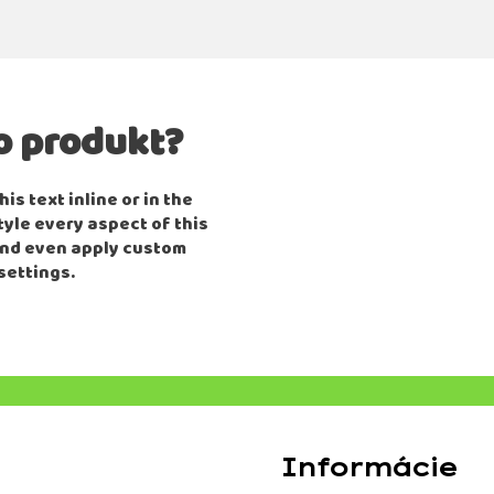
o produkt?
is text inline or in the
tyle every aspect of this
and even apply custom
settings.
Informácie