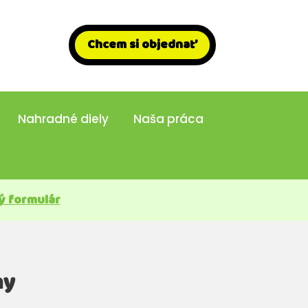
Chcem si objednať
Nahradné diely
Naša práca
ý formulár
ny