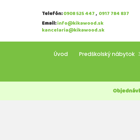
Telefón:
0908 525 447
,
0917 784 837
Email:
info@kikawood.sk
kancelaria@kikawood.sk
Úvod
Predškolský nábytok
Objednávk