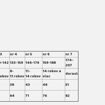
 3
nr 4
nr 5
nr 6
nr 7
174-
9-142
133-159
146-176
159-188
207
8-
11-
14 rokov a
dorast
rokov
11 rokov
14 rokov
viac
38
43
46
51
64
71
76
82