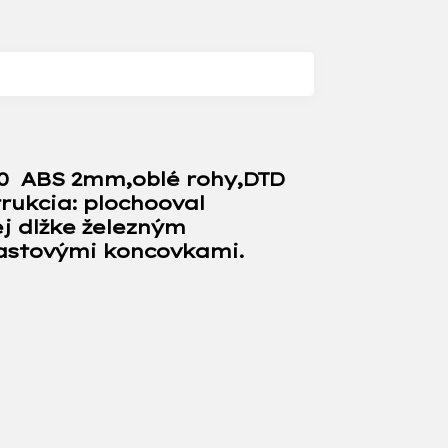
00 ABS 2mm,oblé rohy,DTD
rukcia: plochooval
j dlžke železným
astovými koncovkami.