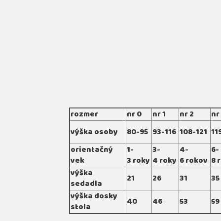
rozmer
nr 0
nr 1
nr 2
nr
výška osoby
80-95
93-116
108-121
11
orientačný
1-
3-
4-
6-
vek
3 roky
4 roky
6 rokov
8 
výška
21
26
31
35
sedadla
výška dosky
40
46
53
59
stola