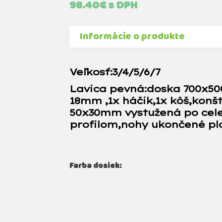
98.40
€
s DPH
Informácie o produkte
Veľkosť:3/4/5/6/7
Lavica pevná:doska 700x5
18mm ,1x háčik,1x kôš,konšt
5
0x30mm vystužená po cele
profilom,nohy ukončené pl
Farba dosiek: