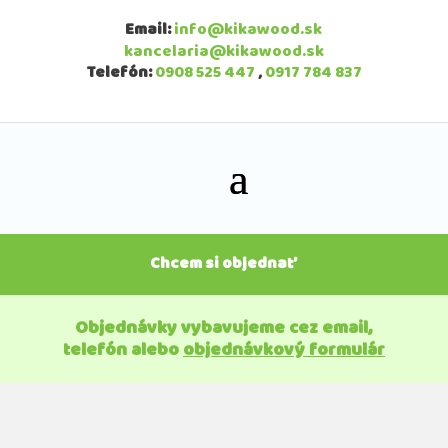
Email:
info@kikawood.sk
kancelaria@kikawood.sk
Telefón:
0908 525 447
,
0917 784 837
Chcem si objednať
Objednávky vybavujeme cez email,
telefón alebo
objednávkový formulár