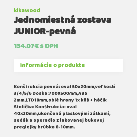
kikawood
Jednomiestná zostava
JUNIOR-pevná
134.07
€
s DPH
Informácie o produkte
Konštrukcia pevná: oval 50x20mm,veľkosti
3/4/5/6 Doska:700X500mm,ABS
2mm,LTD18mm,oblé hrany 1x kôš + háčik
Stolička: Konštrukcia: oval
40x20mm,ukončená plastovými zátkami,
sedák a operadlo z lakovanej bukovej
preglejky hrúbka 8-10mm.