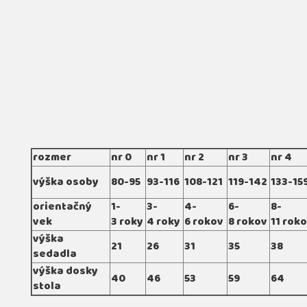
rozmer
nr 0
nr 1
nr 2
nr 3
nr 4
výška osoby
80-95
93-116
108-121
119-142
133-15
orientačný
1-
3-
4-
6-
8-
vek
3 roky
4 roky
6 rokov
8 rokov
11 rok
výška
21
26
31
35
38
sedadla
výška dosky
40
46
53
59
64
stola