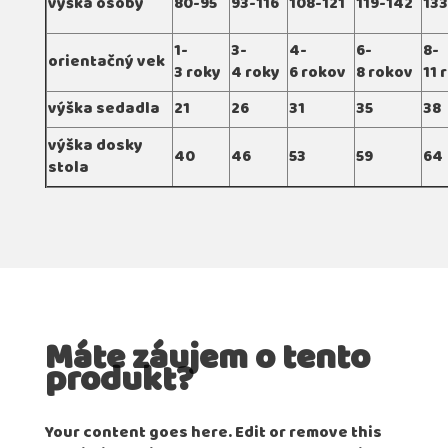
výška osoby
80-95
93-116
108-121
119-142
133
1-
3-
4-
6-
8-
orientačný vek
3 roky
4 roky
6 rokov
8 rokov
11 
výška sedadla
21
26
31
35
38
výška dosky
40
46
53
59
64
stola
Máte záujem o tento
produkt?
Your content goes here. Edit or remove this