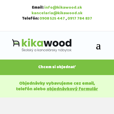
Email:
info@kikawood.sk
kancelaria@kikawood.sk
Telefón:
0908 525 447
,
0917 784 837
Chcem si objednať
Objednávky vybavujeme cez email,
telefón alebo
objednávkový formulár