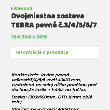
kikawood
Dvojmiestna zostava
TERRA pevná č.3/4/5/6/7
184.50
€
s DPH
Informácie o produkte
Konštrukcia lavice pevná
veľkosti:3/4/5/6 :ovál 40×20 mm,
vystužená po celej dĺžke priečkou pod
doskou,2x košík + háčik na tašku.
Doska: 1300x500mm, DTD 18mm oblé
rohy.
Stolička pevná: ovál 40×20 mm