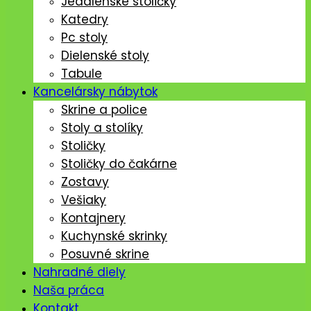
Jedálenské stoličký
Katedry
Pc stoly
Dielenské stoly
Tabule
Kancelársky nábytok
Skrine a police
Stoly a stolíky
Stoličky
Stoličky do čakárne
Zostavy
Vešiaky
Kontajnery
Kuchynské skrinky
Posuvné skrine
Nahradné diely
Naša práca
Kontakt