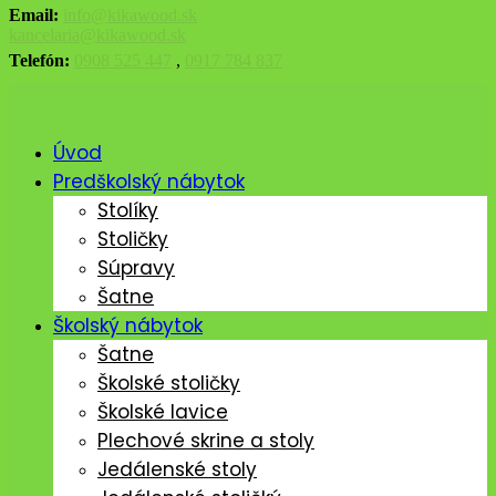
Email:
info@kikawood.sk
kancelaria@kikawood.sk
Telefón:
0908 525 447
,
0917 784 837
Úvod
Predškolský nábytok
Stolíky
Stoličky
Súpravy
Šatne
Školský nábytok
Šatne
Školské stoličky
Školské lavice
Plechové skrine a stoly
Jedálenské stoly