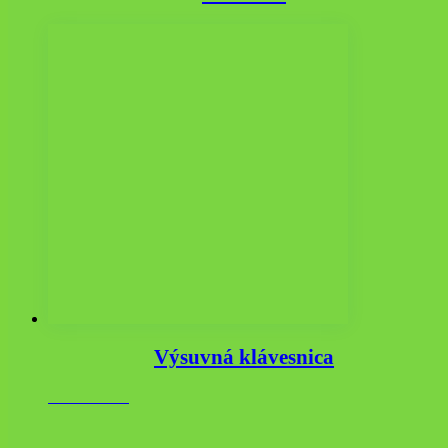
Výsuvná klávesnica
39.36
€
s DPH