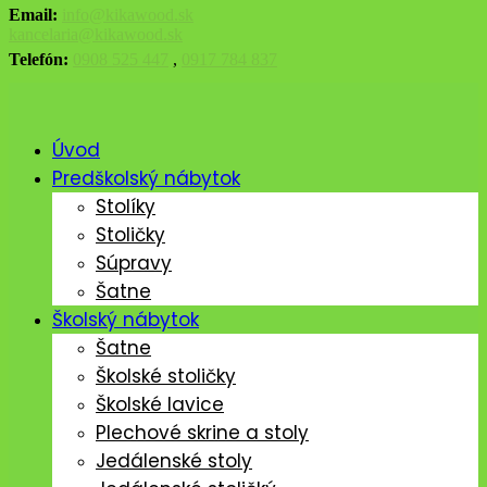
Email:
info@kikawood.sk
kancelaria@kikawood.sk
Telefón:
0908 525 447
,
0917 784 837
Úvod
Predškolský nábytok
Stolíky
Stoličky
Súpravy
Šatne
Školský nábytok
Šatne
Školské stoličky
Školské lavice
Plechové skrine a stoly
Jedálenské stoly