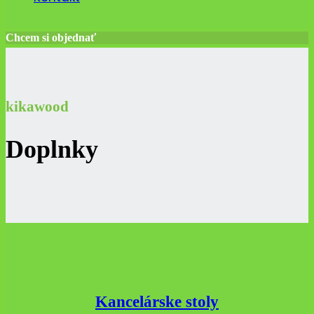
Chcem si objednať
kikawood
Doplnky
Kancelárske stoly