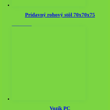
Prídavný rohový stôl 70x70x75
55.35
€
s DPH
Vozík PC