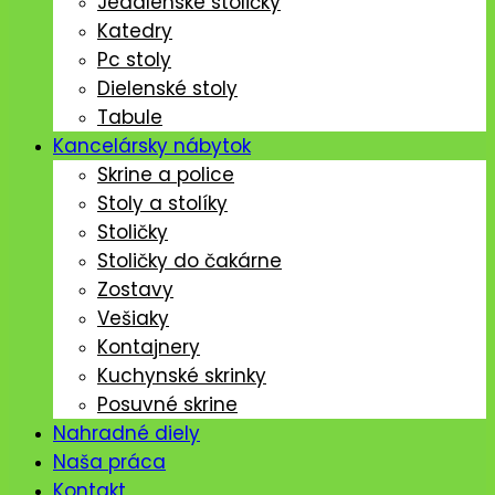
Jedálenské stoličký
Katedry
Pc stoly
Dielenské stoly
Tabule
Kancelársky nábytok
Skrine a police
Stoly a stolíky
Stoličky
Stoličky do čakárne
Zostavy
Vešiaky
Kontajnery
Kuchynské skrinky
Posuvné skrine
Nahradné diely
Naša práca
Kontakt