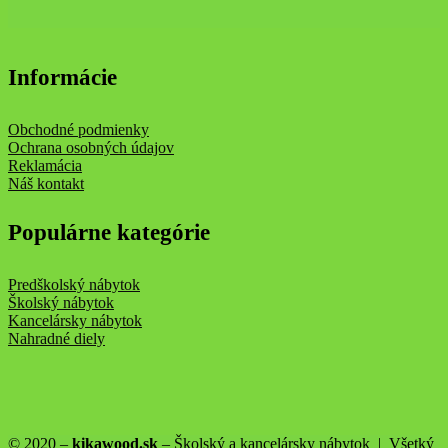
Informácie
Obchodné podmienky
Ochrana osobných údajov
Reklamácia
Náš kontakt
Populárne kategórie
Predškolský nábytok
Školský nábytok
Kancelársky nábytok
Nahradné diely
© 2020 –
kikawood.sk
– Školský a kancelársky nábytok | Všetký