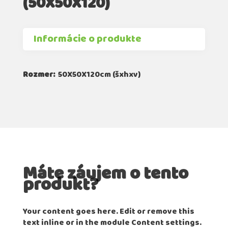
(50X50X120)
Informácie o produkte
Rozmer:
50X50X120cm (šxhxv)
Máte záujem o tento
produkt?
Your content goes here. Edit or remove this
text inline or in the module Content settings.