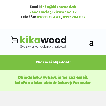
Email:
info@kikawood.sk
kancelaria@kikawood.sk
Telefón:
0908 525 447
,
0917 784 837
Chcem si objednať
Objednávky vybavujeme cez email,
telefón alebo
objednávkový formulár